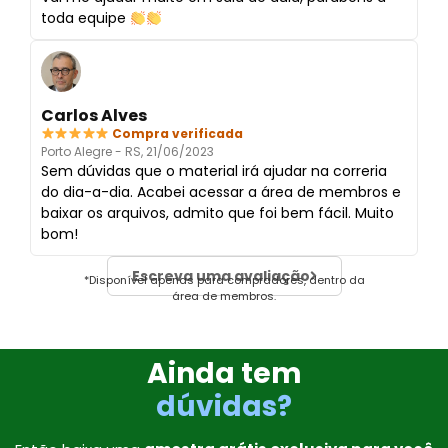
toda equipe
Carlos Alves
Compra verificada
Porto Alegre - RS, 21/06/2023
Sem dúvidas que o material irá ajudar na correria
do dia-a-dia. Acabei acessar a área de membros e
baixar os arquivos, admito que foi bem fácil. Muito
bom!
Escreva uma avaliação
*Disponível apenas para compradores, dentro da
área de membros.
Ainda tem
dúvidas?