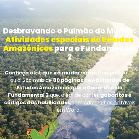
Desbravando o Pulmão do Mundo:
Atividades especiais de Estudos
Amazônicos
para o Fundamental
2
Conheça o kit que irá mudar sua rotina
na sala de
aula. São mais de
80 páginas de Atividades de
Estudos Amazônicos para Geografia do
Fundamental 2
que, além de conter
gabaritos e
códigos das habilidades
, têm
cabeçalhos editáveis
em Word
...