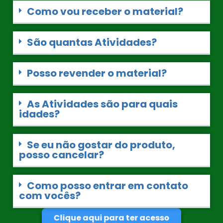
Como vou receber o material?
São quantas Atividades?
Posso revender o material?
As Atividades são para quais
idades?
Se eu não gostar do produto,
posso cancelar?
Como posso entrar em contato
com vocês?
Clique aqui para ter acesso