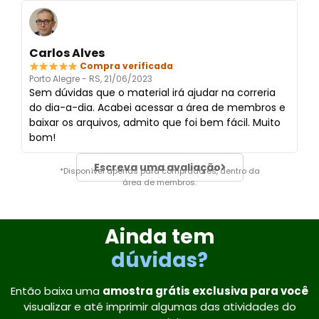
Carlos Alves
Compra verificada
Porto Alegre - RS, 21/06/2023
Sem dúvidas que o material irá ajudar na correria
do dia-a-dia. Acabei acessar a área de membros e
baixar os arquivos, admito que foi bem fácil. Muito
bom!
Escreva uma avaliação
*Disponível apenas para compradores, dentro da
área de membros.
Ainda tem
dúvidas?
Então baixa uma
amostra grátis exclusiva para você
visualizar e até imprimir algumas das atividades do