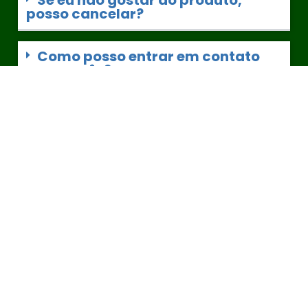
posso cancelar?
Como posso entrar em contato
com vocês?
Clique aqui para ter acesso
Nuvem Kids® 2024
Todos os direitos reservados.
CNPJ: 36.890.707/0001-68
ISBN 978-65-83895-06-6