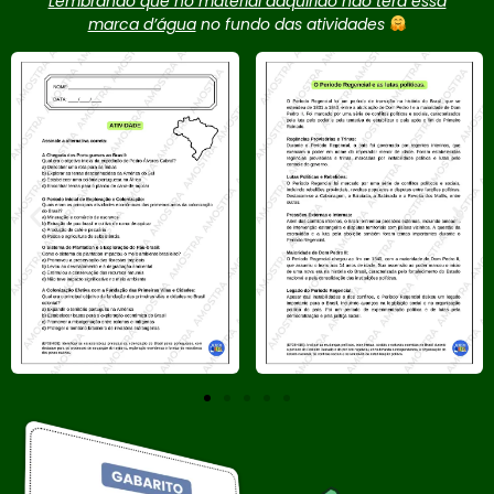
Lembrando que no material adquirido não terá essa
marca d’água
no fundo das atividades